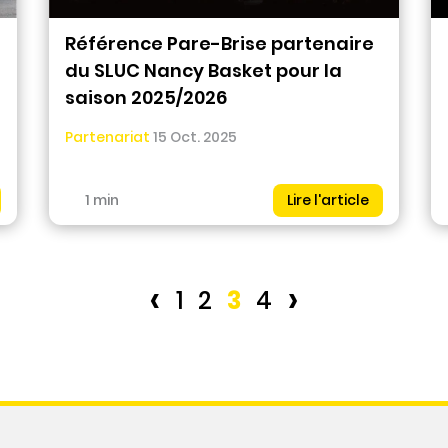
Référence Pare-Brise partenaire
du SLUC Nancy Basket pour la
saison 2025/2026
Partenariat
15 Oct. 2025
1 min
Lire l'article
‹
›
1
2
3
4