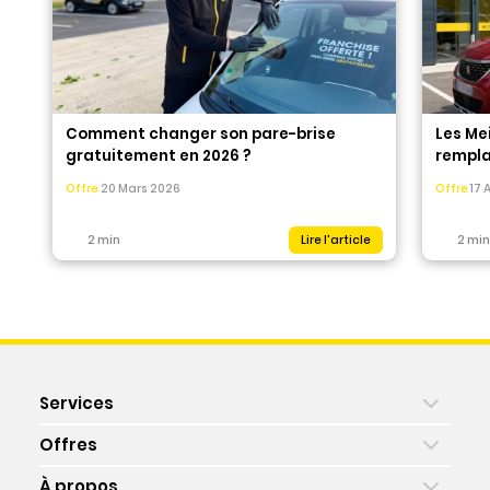
Comment changer son pare-brise
Les Me
gratuitement en 2026 ?
rempla
Offre
20 Mars 2026
Offre
17 
2 min
Lire l'article
2 min
Services
Offres
À propos